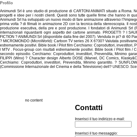
Profilo
Animundi Srl è uno studio di produzione di CARTONI ANIMATI situato a Roma. Noi ope
progetti e idee per i nostri clienti. Questi sono tutte quelle firme che hanno in
Animundi Srl ha sviluppato un nuovo modo di fare animazione attraverso l?impiego
prima volta ? di filmati in animazione 2D con la tecnica della stereoscopia. Il 
produzione esecutiva, della pre e post produzione. I fondatori di Animundi Srl
internazionali riguardanti ogni aspetto del cartone animato. PROGETTI ? I
FICTION ? ANIMUNDI Srl (disponibile dalla fine del 2007). Venduta in pi? di 60 Paesi
? MICROMONDO (MicroWorld): Cartoon TV series 26 X 6?30? Valutata positivament
estremamente positivi. Bible book / Pilot film Cerchiamo: Coproduttori, investitor
/ MTV . Focus-group con risultati estremamente positivi. Bible book / Pilot film 
secondo episodio. Cerchiamo: Coproduttori, investitori, Prevendita, Minimo ga
FILIPPI (Winx) ? Character design Alberto DOSE (Marvel, DC Comics, Klasky&
Cerchiamo: Coproduttori, investitori, Prevendita, Minimo garantito. ? SUNFLO
(Commissione Internazionale del Cinema e della Televisione) dell? UNESCO. Sceneg
no content
Contatti
Inserisci il tuo indirizzo e-mail:
Inserisci il tuo messaggio: