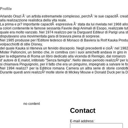
Profile
Arlando Orazi Ã¨ un artista estremamete complesso, perchÃ¨ le sue capacitÃ creat
alla realizazzione realistica della vita reale.
La prima e pi? importante capacitÃ espressiva Ã¨ stata da lui rivelata nel 1968 
a colori contenente le famose sessanta Favole degi Animali di Esopo, realizzate tutt
quale era molto vanzato. Nel 1974 realizzo per la Darguard Editeur di Parigi una st
disputavano una movimentata gara di bravura piena di sorprese.
Nel 1985 produsse per l'Editore tedesco di Monaco di Baviera la Rolf Kauka Prod
volpacchiotti di stile Disney,
del quale Kauka si riteneva un fervido discepolo. Negli precedenti e cioÃ¨ nel 198
Mister Palloncini, un bimbo che, in comitiva con i suoi amichetti andava in giro 
per la edigamma di Roma un libro dedicato alla vicenda di Remigio, dal romanzo
d' autore di E.malot, intitolato "Senza famiglia". Nello stesso periodo realizzÃ² per l
si chiamava Pinguignolo, per il fatto che era un pinguino, impegnato a salvare le 
Nel 1994 realizz? per la Editrice romana Carnera un altra serie di storie condo
Durante questi anni realizzÃ² molte storie di Mickey Mouse e Donald Duck per la D
no content
Contact
E-mail address: