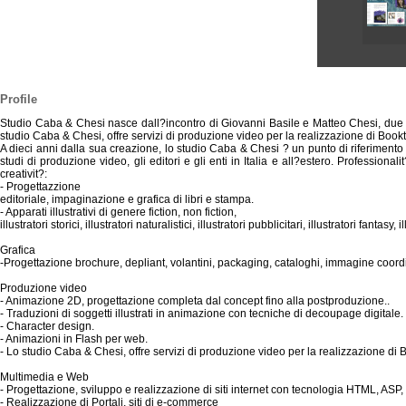
Profile
Studio Caba & Chesi nasce dall?incontro di Giovanni Basile e Matteo Chesi, due af
studio Caba & Chesi, offre servizi di produzione video per la realizzazione di Booktrai
A dieci anni dalla sua creazione, lo studio Caba & Chesi ? un punto di riferimento 
studi di produzione video, gli editori e gli enti in Italia e all?estero. Professiona
creativit?:
- Progettazzione
editoriale, impaginazione e grafica di libri e stampa.
- Apparati illustrativi di genere fiction, non fiction,
illustratori storici, illustratori naturalistici, illustratori pubblicitari, illustratori fantasy, i
Grafica
-Progettazione brochure, depliant, volantini, packaging, cataloghi, immagine coordi
Produzione video
- Animazione 2D, progettazione completa dal concept fino alla postproduzione..
- Traduzioni di soggetti illustrati in animazione con tecniche di decoupage digitale.
- Character design.
- Animazioni in Flash per web.
- Lo studio Caba & Chesi, offre servizi di produzione video per la realizzazione di Boo
Multimedia e Web
- Progettazione, sviluppo e realizzazione di siti internet con tecnologia HTML, AS
- Realizzazione di Portali, siti di e-commerce