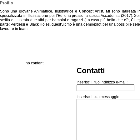
Profilo
Sono una giovane Animatrice, Illustratrice e Concept Artist. Mi sono laureata 
specializzata in Illustrazione per l'Editoria presso la stessa Accademia (2017). So
scritto e illustrato due albi per bambini e ragazzi (La casa più bella che c'è, Cili
parte: Perdersi e Black Holes, quest'ultimo è una demo/pilot per una possibile se
lavorare in team.
no content
Contatti
Inserisci il tuo indirizzo e-mail:
Inserisci il tuo messaggio: