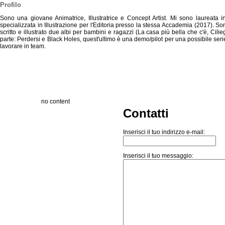
Profilo
Sono una giovane Animatrice, Illustratrice e Concept Artist. Mi sono laureata 
specializzata in Illustrazione per l'Editoria presso la stessa Accademia (2017). So
scritto e illustrato due albi per bambini e ragazzi (La casa più bella che c'è, Cili
parte: Perdersi e Black Holes, quest'ultimo è una demo/pilot per una possibile se
lavorare in team.
no content
Contatti
Inserisci il tuo indirizzo e-mail:
Inserisci il tuo messaggio: