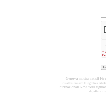
Genova
mostra
artisti Fi
installazioni arte fotografica arti
internazionali New York figura
di pittura ins