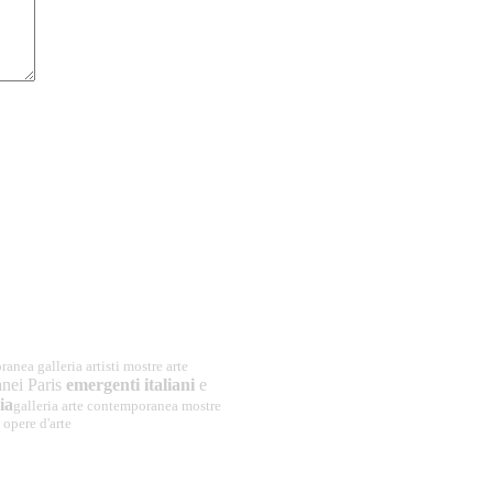
ranea galleria artisti mostre arte
nei Paris
emergenti italiani
e
ia
galleria arte contemporanea mostre
y opere d'arte