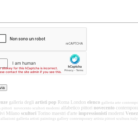
renze
galleria degli
artisti pop
Roma London
elenco
galleria arte contempo
alfabetico pittori
novecento
contempora
sta pittori novecento scultori moderni
tivi Milano
scultori
Torino maestri d'arte
impressionisti
moderni
Venez
tallazioni galleria artisti paintings gallery contemporary artista pittori scultura ital