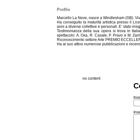
Profilo
Marcello La Neve, nasce a Windlesham (GB). Viv
Ha conseguito la maturità artistica presso il Lic
anni a diverse collettive e personali. E’ stato ins
Testimonianza della sua opera si trova in Italia
spettacolo: A. Oxa, R. Casale, P. Pravo e M. Za
Riconoscimento settore Arte PREMIO ECCELLEN
Ha al suo attivo numerose pubblicazioni e recens
no content
C
Inse
Inse