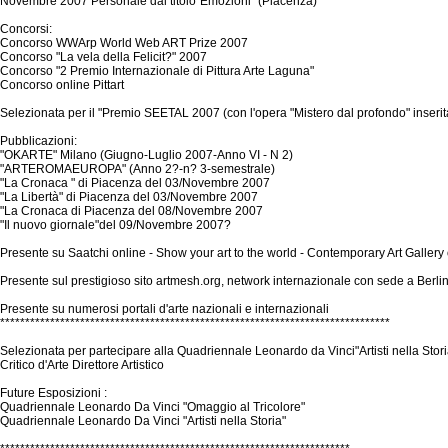
Novembre 2007 Personale dal titolo"Emozioni" (Piacenza)
Concorsi:
Concorso WWArp World Web ART Prize 2007
Concorso "La vela della Felicit?" 2007
Concorso "2 Premio Internazionale di Pittura Arte Laguna"
Concorso online Pittart
Selezionata per il "Premio SEETAL 2007 (con l'opera "Mistero dal profondo" inser
Pubblicazioni:
"OKARTE" Milano (Giugno-Luglio 2007-Anno VI - N 2)
"ARTEROMAEUROPA" (Anno 2?-n? 3-semestrale)
"La Cronaca " di Piacenza del 03/Novembre 2007
"La Libertà" di Piacenza del 03/Novembre 2007
"La Cronaca di Piacenza del 08/Novembre 2007
"Il nuovo giornale"del 09/Novembre 2007?
Presente su Saatchi online - Show your art to the world - Contemporary Art Gallery
Presente sul prestigioso sito artmesh.org, network internazionale con sede a Berli
Presente su numerosi portali d'arte nazionali e internazionali
******************************************************************************
Selezionata per partecipare alla Quadriennale Leonardo da Vinci"Artisti nella Stor
Critico d'Arte Direttore Artistico
Future Esposizioni :
Quadriennale Leonardo Da Vinci "Omaggio al Tricolore"
Quadriennale Leonardo Da Vinci "Artisti nella Storia"