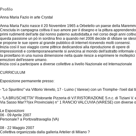
Profilo
Anna Maria Fazio in arte Crystal
Anna Maria Fazio nasce il 20 Novembre 1965 a Orbetello un paese della Maremm
Cresciuta in campagna coltiva il suo amore per il disegno e la pittura apprendendo
primi rudimenti dell'arte dal nonno paterno autodidatta,e nel corso degli anni coltiv
questa passione un pò in sordina fino a quando nel 2006 decide di sfidare se stes
e propone le sue opere al grande pubblico di internet ricevendo molti consensi.
Inizia così il suo viaggio come pittrice dedicandosi alla riproduzione di opere di
impressionisti e contemporaneamente si avvicina al mondo dell'astratto informale 
la proiettano in una nuova dimensione nella quale riesce a esprimere le molteplici
emozioni dell'essere umano.
Inizia così a partecipare a diverse collettive a livello Nazionale ed Internazionale
CURRICULUM
Esposizione permanente presso:
- "Lo Spuntino" via Vittorio Veneto, 17 - Luino ( Varese) con un Tromphe- l'oeil dal t
- "LA BRUSCHETTA" Ristorante Pizzeria di V.F.RISTORAZIONE S.n.c. di Tiziani V. e 
Via Sasso Mar??(ex Provinciale) n° 1 RANCIO VALCUVIA (VARESE) con diverse o
Le Esposizioni
06 - 09 Aprile 2007
Personale? a Portovaltravaglia (VA)
08 - 22 Maggio 2007
Collettiva organizzata dalla galleria Artelier di Milano ?