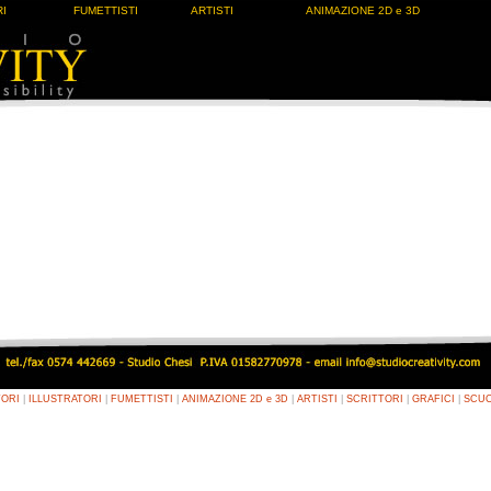
I
FUMETTISTI
ARTISTI
ANIMAZIONE 2D e 3D
TORI
|
ILLUSTRATORI
|
FUMETTISTI
|
ANIMAZIONE 2D e 3D
|
ARTISTI
|
SCRITTORI
|
GRAFICI
|
SCU