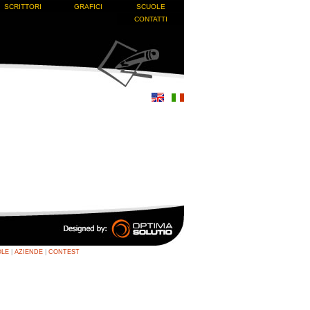
SCRITTORI
GRAFICI
SCUOLE
CONTATTI
OLE
|
AZIENDE
|
CONTEST