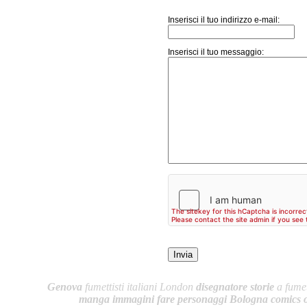
Inserisci il tuo indirizzo e-mail:
Inserisci il tuo messaggio:
Genova
fumettisti italiani London
disegnatore storie
a fumet
manga
immagini
fare personaggi Bologna
comics 