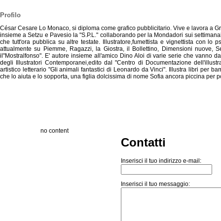
Profilo
César Cesare Lo Monaco, si diploma come grafico pubblicitario. Vive e lavora a Gru
insieme a Setzu e Pavesio la "S.P.L." collaborando per la Mondadori sui settimanal
che tutt'ora pubblica su altre testate. Illustratore,fumettista e vignettista con 
attualmente su Piemme, Ragazzi, la Giostra, il Bollettino, Dimensioni nuov
il"Mostralfonso". E' autore insieme all'amico Dino Aloi di varie serie che vanno dai
degli Illustratori Contemporanei,edito dal "Centro di Documentazione dell'illu
artistico letterario "Gli animali fantastici di Leonardo da Vinci". Illustra libri p
che lo aiuta e lo sopporta, una figlia dolcissima di nome Sofia ancora piccina per p
no content
Contatti
Inserisci il tuo indirizzo e-mail:
Inserisci il tuo messaggio: