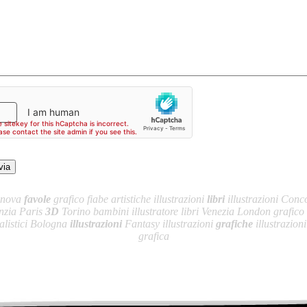
enova
favole
grafico fiabe artistiche illustrazioni
libri
illustrazioni Conco
anzia Paris
3D
Torino bambini illustratore libri Venezia London grafico
ralistici Bologna
illustrazioni
Fantasy illustrazioni
grafiche
illustrazion
grafica