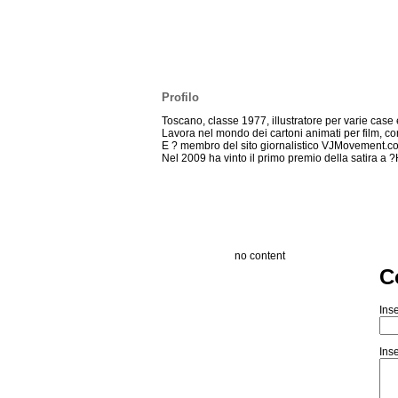
Profilo
Toscano, classe 1977, illustratore per varie case e
Lavora nel mondo dei cartoni animati per film, co
E ? membro del sito giornalistico VJMovement.com 
Nel 2009 ha vinto il primo premio della satira a 
no content
C
Inse
Inse