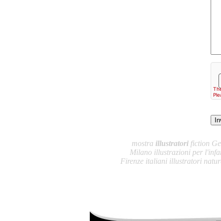
mostra
illustratori
fiction G
Milano illustrazioni per l'inf
Firenze italiani illustratori natu