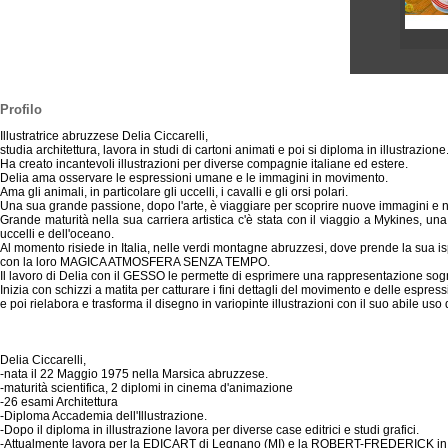
Profilo
Illustratrice abruzzese Delia Ciccarelli,
studia architettura, lavora in studi di cartoni animati e poi si diploma in illustrazione
Ha creato incantevoli illustrazioni per diverse compagnie italiane ed estere.
Delia ama osservare le espressioni umane e le immagini in movimento.
Ama gli animali, in particolare gli uccelli, i cavalli e gli orsi polari.
Una sua grande passione, dopo l'arte, è viaggiare per scoprire nuove immagini e n
Grande maturità nella sua carriera artistica c'è stata con il viaggio a Mykines, una
uccelli e dell'oceano.
Al momento risiede in Italia, nelle verdi montagne abruzzesi, dove prende la sua isp
con la loro MAGICA ATMOSFERA SENZA TEMPO.
Il lavoro di Delia con il GESSO le permette di esprimere una rappresentazione sog
Inizia con schizzi a matita per catturare i fini dettagli del movimento e delle espress
e poi rielabora e trasforma il disegno in variopinte illustrazioni con il suo abile us
Delia Ciccarelli,
-nata il 22 Maggio 1975 nella Marsica abruzzese.
-maturità scientifica, 2 diplomi in cinema d'animazione
-26 esami Architettura
-Diploma Accademia dell'Illustrazione.
-Dopo il diploma in illustrazione lavora per diverse case editrici e studi grafici.
-Attualmente lavora per la EDICART di Legnano (MI) e la ROBERT-FREDERICK in Inghi