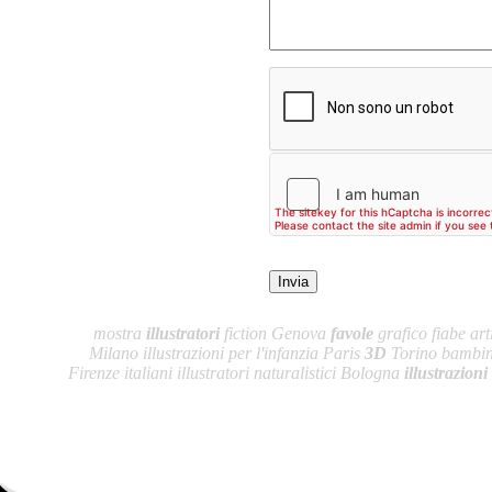
mostra
illustratori
fiction Genova
favole
grafico fiabe arti
Milano illustrazioni per l'infanzia Paris
3D
Torino bambini
Firenze italiani illustratori naturalistici Bologna
illustrazioni