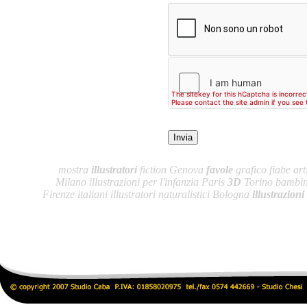
mostra
illustratori
fiction Genova
favole
grafico fiabe arti
Milano illustrazioni per l'infanzia Paris
3D
Torino bambini
Firenze italiani illustratori naturalistici Bologna
illustrazioni