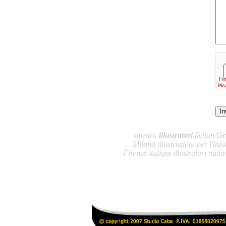
mostra
illustratori
fiction G
Milano illustrazioni per l'inf
Firenze italiani illustratori natu