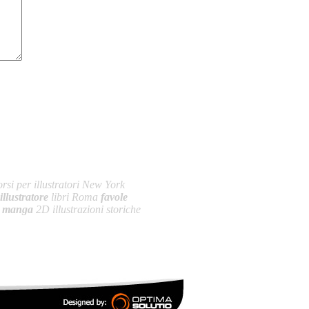
rsi per illustratori New York
illustratore
libri Roma
favole
i
manga
2D illustrazioni storiche