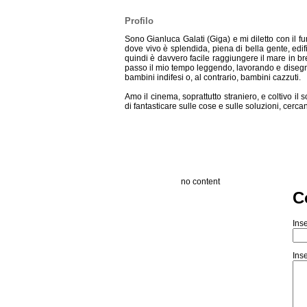
Profilo
Sono Gianluca Galati (Giga) e mi diletto con il fu
dove vivo è splendida, piena di bella gente, edif
quindi è davvero facile raggiungere il mare in br
passo il mio tempo leggendo, lavorando e disegna
bambini indifesi o, al contrario, bambini cazzuti.
Amo il cinema, soprattutto straniero, e coltivo il
di fantasticare sulle cose e sulle soluzioni, cerca
no content
C
Inse
Inse