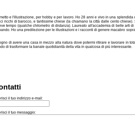
metto e l'illustrazione, per hobby e per lavoro. Ho 28 anni e vivo in una splendida ci
ici ricchi di barocco, e tantissime chiese (la chiamano la città dalle cento chiese)
eve tempo (qualche chilometro di distanza). Laureato all'accademia di belle arti di
ndo. Ho una predilezione per le illustrazioni e i racconti di genere macabro sopra
 sogno di avere una casa in mezzo alla natura dove potermi ritirare e lavorare in to
ndo di trasformare la banale quotidianità della vita in qualcosa di più interessante.
ontatti
risci il tuo indirizzo e-mail:
risci il tuo messaggio: