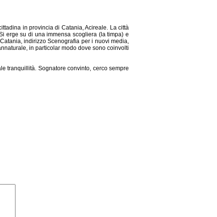
ttadina in provincia di Catania, Acireale. La città
. Si erge su di una immensa scogliera (la timpa) e
 Catania, indirizzo Scenografia per i nuovi media,
nnaturale, in particolar modo dove sono coinvolti
tale tranquillità. Sognatore convinto, cerco sempre