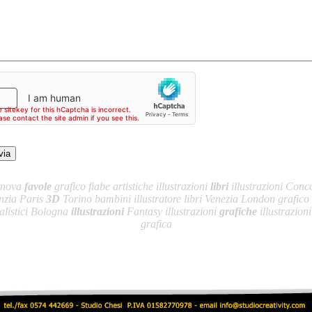
enova
favole
grafico fiabe artistiche illustrazioni
libri
illustrazioni Conco
anzia Paris
3D
Torino bambini illustratore libri Venezia London grafico
ralistici Bologna
illustrazioni
Fantasy illustrazioni
grafiche
illustrazion
grafica