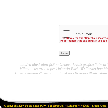
mostra
illustratori
fiction Genova
favole
grafico fiabe arti
Milano illustrazioni per l'infanzia Paris
3D
Torino bambini
Firenze italiani illustratori naturalistici Bologna
illustrazioni