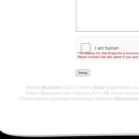
mostra
illustratori
fiction Genova
favole
grafico fiabe arti
Milano illustrazioni per l'infanzia Paris
3D
Torino bambini
Firenze italiani illustratori naturalistici Bologna
illustrazioni