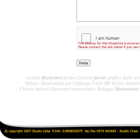
mostra
illustratori
fiction Genova
favole
grafico fiabe arti
Milano illustrazioni per l'infanzia Paris
3D
Torino bambini
Firenze italiani illustratori naturalistici Bologna
illustrazioni