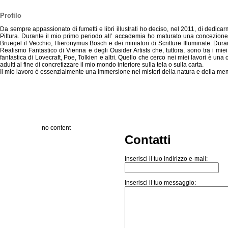
Profilo
Da sempre appassionato di fumetti e libri illustrati ho deciso, nel 2011, di dedicarm
Pittura. Durante il mio primo periodo all’ accademia ho maturato una concezione soli
Bruegel il Vecchio, Hieronymus Bosch e dei miniatori di Scritture Illuminate. Durant
Realismo Fantastico di Vienna e degli Ousider Artists che, tuttora, sono tra i miei 
fantastica di Lovecraft, Poe, Tolkien e altri. Quello che cerco nei miei lavori è una 
adulti al fine di concretizzare il mio mondo interiore sulla tela o sulla carta.
Il mio lavoro è essenzialmente una immersione nei misteri della natura e della memo
no content
Contatti
Inserisci il tuo indirizzo e-mail:
Inserisci il tuo messaggio: