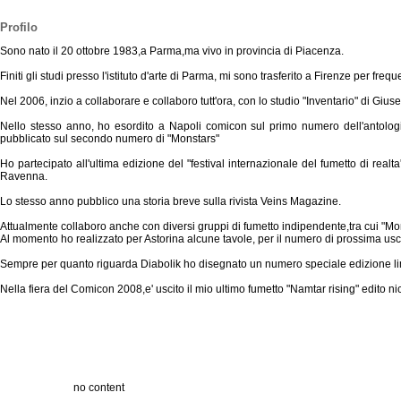
Profilo
Sono nato il 20 ottobre 1983,a Parma,ma vivo in provincia di Piacenza.
Finiti gli studi presso l'istituto d'arte di Parma, mi sono trasferito a Firenze per fre
Nel 2006, inzio a collaborare e collaboro tutt'ora, con lo studio "Inventario" di Giu
Nello stesso anno, ho esordito a Napoli comicon sul primo numero dell'antolo
pubblicato sul secondo numero di "Monstars"
Ho partecipato all'ultima edizione del "festival internazionale del fumetto di real
Ravenna.
Lo stesso anno pubblico una storia breve sulla rivista Veins Magazine.
Attualmente collaboro anche con diversi gruppi di fumetto indipendente,tra cui "Mon
Al momento ho realizzato per Astorina alcune tavole, per il numero di prossima usci
Sempre per quanto riguarda Diabolik ho disegnato un numero speciale edizione limita
Nella fiera del Comicon 2008,e' uscito il mio ultimo fumetto "Namtar rising" edito n
no content