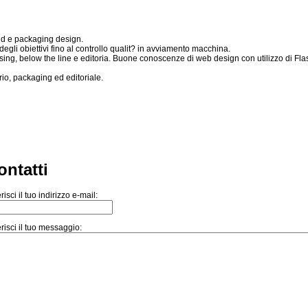
nd e packaging design.
 degli obiettivi fino al controllo qualit? in avviamento macchina.
tising, below the line e editoria. Buone conoscenze di web design con utilizzo di F
rio, packaging ed editoriale.
ontatti
risci il tuo indirizzo e-mail:
risci il tuo messaggio: