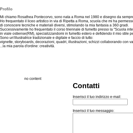
Profilo
Mi chiamo Rosathea Pontecorvo, sono nata a Roma nel 1980 e disegno da sempre
Ho frequentato il liceo artistico in via di Ripetta a Roma, scuola che mi ha permess
di conoscere tecniche e materiali diversi, stimolando la mia fantasia a 360 gradi.
Successivamente ho frequentato il corso triennale di fumetto presso la "Scuola int
in viale ostiense(RM), specializzandomi in fumetto estero e defidendo il mio stile p
Sono un'illustratrice tradizionale e digitale e faccio di tutto:
vignette, storyboards, decorazioni, quadri, illustrazioni, schizzi collaborando con va
...la mia parola d'ordine: creatività.
no content
Contatti
Inserisci il tuo indirizzo e-mail:
Inserisci il tuo messaggio: